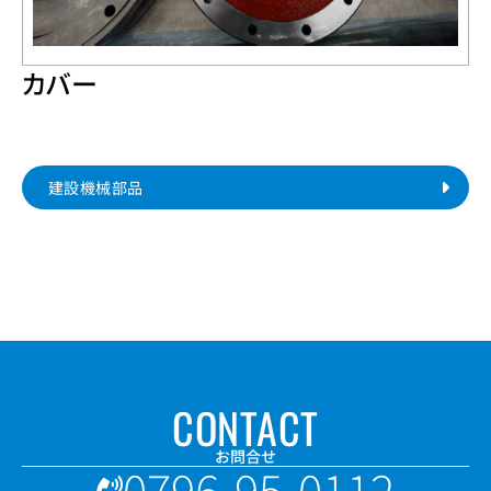
カバー
建設機械部品
CONTACT
お問合せ
0796-95-0112